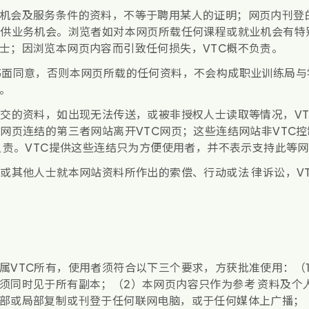
机会及服务条件的资料，不等于聘用某人的证明；网页内刊登
提供业务机会。浏览者如对本网页所载任何课程或就业机会有特
士；因浏览本网页内容而引致任何损失，VTC概不负责。
书面同意，否则本网页所载的任何资料，不会构成职业训练局与
。
递交的资料，如出现无法传送，或被非授权人士读取等情况，V
C网页连结的第三者网站离开VTC网页；这些连结网站非VTC
会负责。VTC提供这些连结只为方便使用者，并不表示支持此等
者或其他人士就本网站资料所作出的索偿、行动或法 律诉讼，V
属VTC所有，使用者须符合以下三个要求，方获批准使用：（
须同时见于所有副本；（2）本网页内容只作为参考 资料及个
部或局部复制或刊登于任何联网电脑，或于任何媒体上广播；