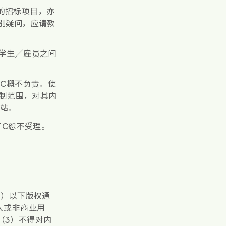
的招标项目，亦
别疑问，应请教
学生╱雇员之间
TC概不负责。使
控制范围，对其内
网站。
TC恕不受理。
1）以下版权通
人或非商业用
（3）不得对内