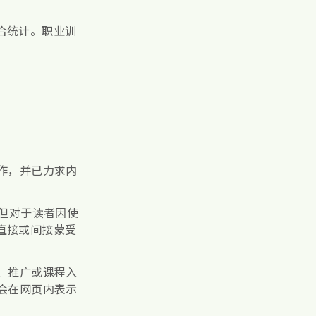
合统计。职业训
作，并已力求内
，但对于读者因使
直接或间接蒙受
、推广或课程入
会在网页内表示