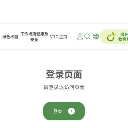
工作场所健康及
绿
绿色校园
VTC 主页
教育
安全
登
录
页
面
请登录以访问页面
登录