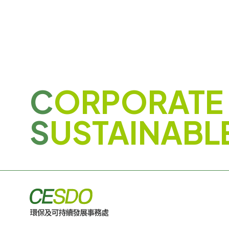
C
ORPORATE
S
USTAINABL