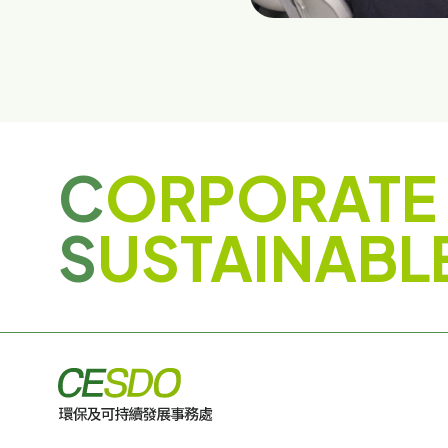
C
ORPORATE
S
USTAINABL