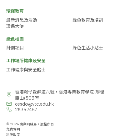
環保教育
最新消息及活動
綠色教育及培訓
環保大使
綠色校園
計劃項目
綠色生活小貼士
工作場所健康及安全
工作健康與安全貼士
香港灣仔愛群道六號，香港專業教育學院 (摩理
臣山) 503 室
cesdo@vtc.edu.hk
2835 7457
© 2026 職業訓練局。版權所有
免責聲明
私隱政策