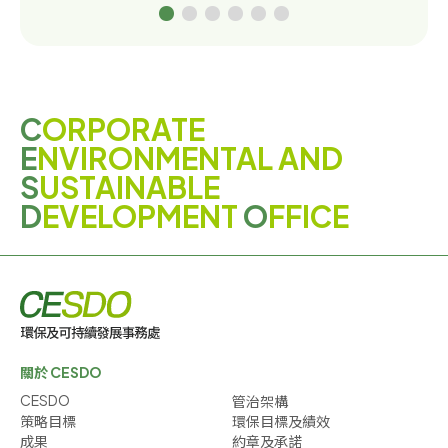
綠色教育及培訓
綠色生活小貼士
環保大使
C
ORPORATE
E
NVIRONMENTAL AND
S
USTAINABLE
D
EVELOPMENT
O
FFICE
關於 CESDO
CESDO
管治架構
策略目標
環保目標及績效
成果
約章及承諾