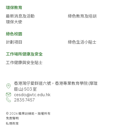
環保教育
最新消息及活動
綠色教育及培訓
環保大使
綠色校園
計劃項目
綠色生活小貼士
工作場所健康及安全
工作健康與安全貼士
香港灣仔愛群道六號，香港專業教育學院 (摩理
臣山) 503 室
cesdo@vtc.edu.hk
2835 7457
© 2026 職業訓練局。版權所有
免責聲明
私隱政策