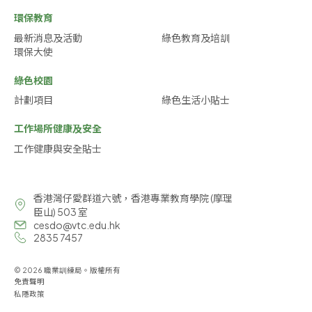
環保教育
最新消息及活動
綠色教育及培訓
環保大使
綠色校園
計劃項目
綠色生活小貼士
工作場所健康及安全
工作健康與安全貼士
香港灣仔愛群道六號，香港專業教育學院 (摩理
臣山) 503 室
cesdo@vtc.edu.hk
2835 7457
© 2026 職業訓練局。版權所有
免責聲明
私隱政策