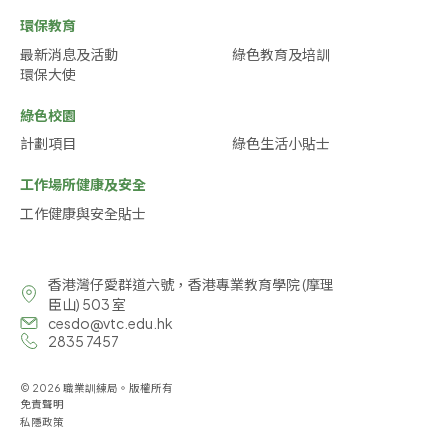
環保教育
最新消息及活動
綠色教育及培訓
環保大使
綠色校園
計劃項目
綠色生活小貼士
工作場所健康及安全
工作健康與安全貼士
香港灣仔愛群道六號，香港專業教育學院 (摩理
臣山) 503 室
cesdo@vtc.edu.hk
2835 7457
© 2026 職業訓練局。版權所有
免責聲明
私隱政策