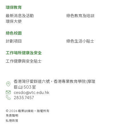
環保教育
最新消息及活動
綠色教育及培訓
環保大使
綠色校園
計劃項目
綠色生活小貼士
工作場所健康及安全
工作健康與安全貼士
香港灣仔愛群道六號，香港專業教育學院 (摩理
臣山) 503 室
cesdo@vtc.edu.hk
2835 7457
© 2026 職業訓練局。版權所有
免責聲明
私隱政策