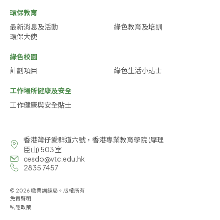
環保教育
最新消息及活動
綠色教育及培訓
環保大使
綠色校園
計劃項目
綠色生活小貼士
工作場所健康及安全
工作健康與安全貼士
香港灣仔愛群道六號，香港專業教育學院 (摩理
臣山) 503 室
cesdo@vtc.edu.hk
2835 7457
© 2026 職業訓練局。版權所有
免責聲明
私隱政策