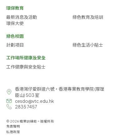
環保教育
最新消息及活動
綠色教育及培訓
環保大使
綠色校園
計劃項目
綠色生活小貼士
工作場所健康及安全
工作健康與安全貼士
香港灣仔愛群道六號，香港專業教育學院 (摩理
臣山) 503 室
cesdo@vtc.edu.hk
2835 7457
© 2026 職業訓練局。版權所有
免責聲明
私隱政策