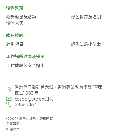
環保教育
最新消息及活動
綠色教育及培訓
環保大使
綠色校園
計劃項目
綠色生活小貼士
工作場所健康及安全
工作健康與安全貼士
香港灣仔愛群道六號，香港專業教育學院 (摩理
臣山) 503 室
cesdo@vtc.edu.hk
2835 7457
© 2026 職業訓練局。版權所有
免責聲明
私隱政策