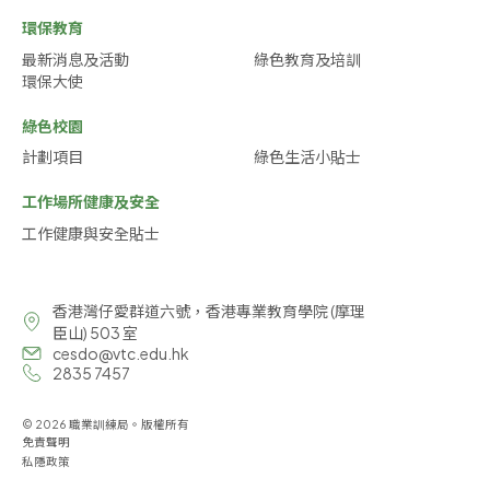
環保教育
最新消息及活動
綠色教育及培訓
環保大使
綠色校園
計劃項目
綠色生活小貼士
工作場所健康及安全
工作健康與安全貼士
香港灣仔愛群道六號，香港專業教育學院 (摩理
臣山) 503 室
cesdo@vtc.edu.hk
2835 7457
© 2026 職業訓練局。版權所有
免責聲明
私隱政策