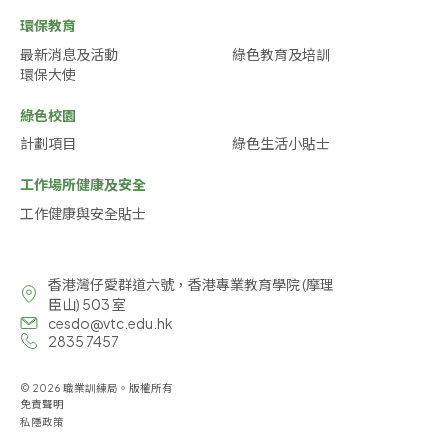
環保教育
最新消息及活動
綠色教育及培訓
環保大使
綠色校園
計劃項目
綠色生活小貼士
工作場所健康及安全
工作健康與安全貼士
香港灣仔愛群道六號，香港專業教育學院 (摩理
臣山) 503 室
cesdo@vtc.edu.hk
2835 7457
© 2026 職業訓練局。版權所有
免責聲明
私隱政策