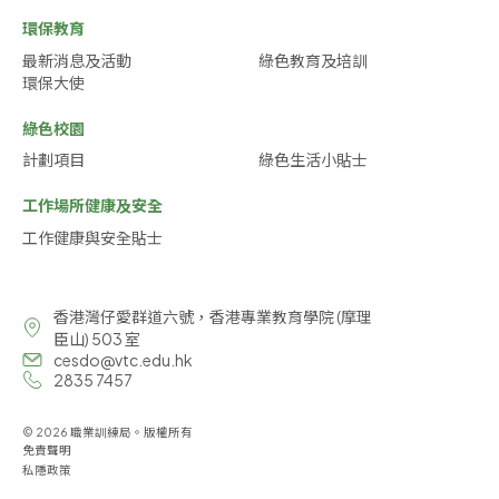
環保教育
最新消息及活動
綠色教育及培訓
環保大使
綠色校園
計劃項目
綠色生活小貼士
工作場所健康及安全
工作健康與安全貼士
香港灣仔愛群道六號，香港專業教育學院 (摩理
臣山) 503 室
cesdo@vtc.edu.hk
2835 7457
© 2026 職業訓練局。版權所有
免責聲明
私隱政策