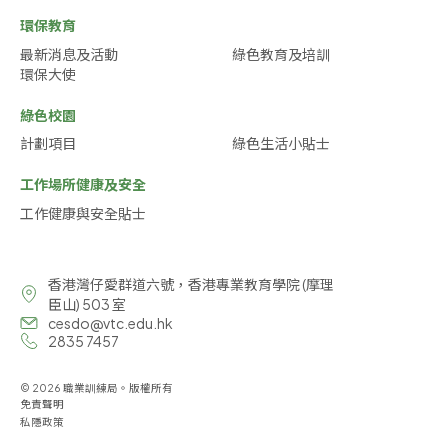
環保教育
最新消息及活動
綠色教育及培訓
環保大使
綠色校園
計劃項目
綠色生活小貼士
工作場所健康及安全
工作健康與安全貼士
香港灣仔愛群道六號，香港專業教育學院 (摩理
臣山) 503 室
cesdo@vtc.edu.hk
2835 7457
© 2026 職業訓練局。版權所有
免責聲明
私隱政策