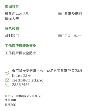
環保教育
最新消息及活動
綠色教育及培訓
環保大使
綠色校園
計劃項目
綠色生活小貼士
工作場所健康及安全
工作健康與安全貼士
香港灣仔愛群道六號，香港專業教育學院 (摩理
臣山) 503 室
cesdo@vtc.edu.hk
2835 7457
© 2026 職業訓練局。版權所有
免責聲明
私隱政策