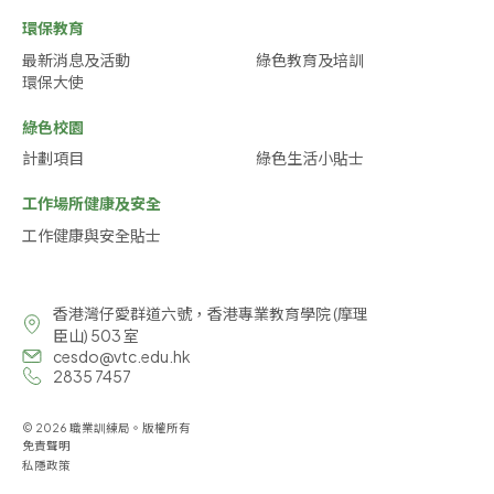
環保教育
最新消息及活動
綠色教育及培訓
環保大使
綠色校園
計劃項目
綠色生活小貼士
工作場所健康及安全
工作健康與安全貼士
香港灣仔愛群道六號，香港專業教育學院 (摩理
臣山) 503 室
cesdo@vtc.edu.hk
2835 7457
© 2026 職業訓練局。版權所有
免責聲明
私隱政策