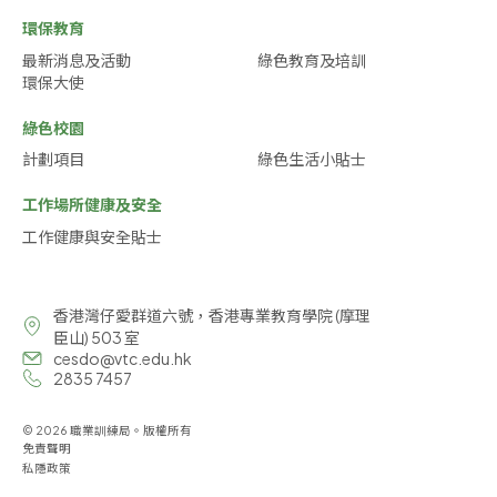
環保教育
最新消息及活動
綠色教育及培訓
環保大使
綠色校園
計劃項目
綠色生活小貼士
工作場所健康及安全
工作健康與安全貼士
香港灣仔愛群道六號，香港專業教育學院 (摩理
臣山) 503 室
cesdo@vtc.edu.hk
2835 7457
© 2026 職業訓練局。版權所有
免責聲明
私隱政策