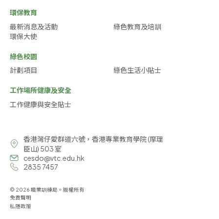
環保教育
最新消息及活動
綠色教育及培訓
環保大使
綠色校園
計劃項目
綠色生活小貼士
工作場所健康及安全
工作健康與安全貼士
香港灣仔愛群道六號，香港專業教育學院 (摩理
臣山) 503 室
cesdo@vtc.edu.hk
2835 7457
© 2026 職業訓練局。版權所有
免責聲明
私隱政策