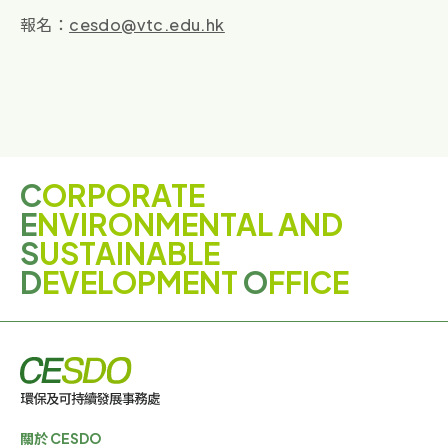
報名：
cesdo@vtc.edu.hk
✕
最新消息及活動
綠色教育及培訓
綠色生活小貼士
C
ORPORATE
E
NVIRONMENTAL AND
S
USTAINABLE
D
EVELOPMENT
O
FFICE
關於 CESDO