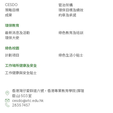
CESDO
管治架構
策略目標
環保目標及績效
成果
約章及承諾
環保教育
最新消息及活動
綠色教育及培訓
環保大使
綠色校園
計劃項目
綠色生活小貼士
工作場所健康及安全
工作健康與安全貼士
香港灣仔愛群道六號，香港專業教育學院 (摩理
臣山) 503 室
cesdo@vtc.edu.hk
2835 7457