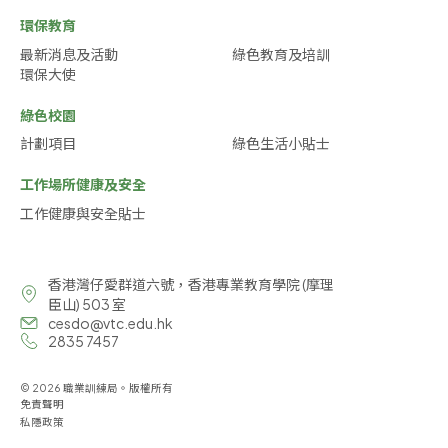
環保教育
最新消息及活動
綠色教育及培訓
環保大使
綠色校園
計劃項目
綠色生活小貼士
工作場所健康及安全
工作健康與安全貼士
香港灣仔愛群道六號，香港專業教育學院 (摩理
臣山) 503 室
cesdo@vtc.edu.hk
2835 7457
© 2026 職業訓練局。版權所有
免責聲明
私隱政策